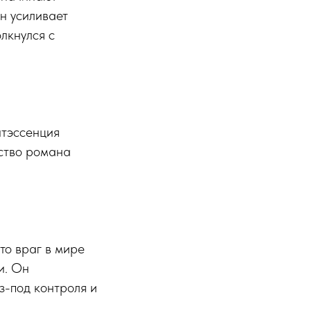
Ян усиливает
лкнулся с
нтэссенция
рство романа
то враг в мире
и. Он
з-под контроля и