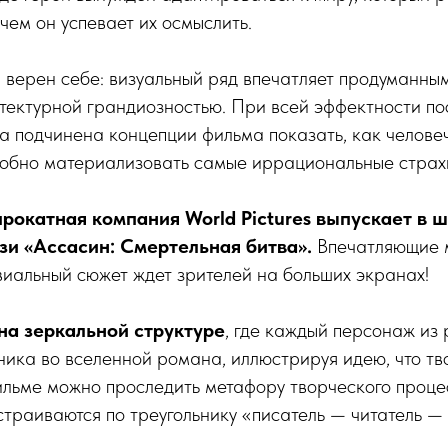
чем он успевает их осмыслить.
 верен себе: визуальный ряд впечатляет продуманны
тектурной грандиозностью. При всей эффектности по
а подчинена концепции фильма показать, как челове
обно материализовать самые иррациональные страхи
прокатная компания World Pictures выпускает в 
зи «Ассасин: Смертельная битва».
Впечатляющие 
иальный сюжет ждет зрителей на больших экранах!
на зеркальной структуре
, где каждый персонаж из
ника во вселенной романа, иллюстрируя идею, что тв
льме можно проследить метафору творческого процес
страиваются по треугольнику «писатель — читатель — 