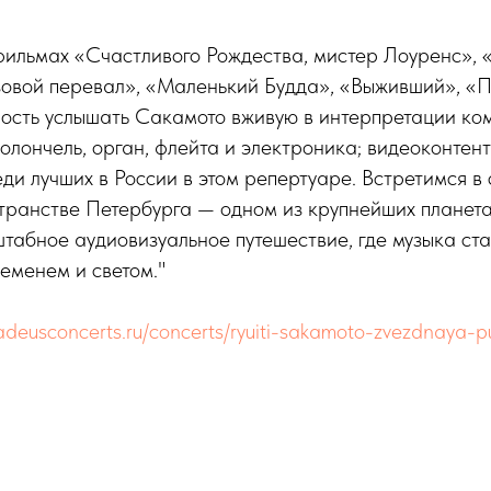
 фильмах «Счастливого Рождества, мистер Лоуренс»,
зовой перевал», «Маленький Будда», «Выживший», «П
ость услышать Сакамото вживую в интерпретации к
иолончель, орган, флейта и электроника; видеоконтент
ди лучших в России в этом репертуаре. Встретимся в
транстве Петербурга — одном из крупнейших планет
табное аудиовизуальное путешествие, где музыка ст
еменем и светом."
adeusconcerts.ru/concerts/ryuiti-sakamoto-zvezdnaya-p