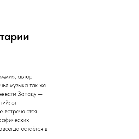
етарии
эмми», автор
чья музыка так же
ревести Западу —
ий: от
де встречаются
графических
авсегда остаётся в