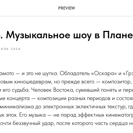
PREVIEW
. Музыкальное шоу в План
РАЛЬ 2026
амото — и это не шутка. Обладатель «Оскара» и «Гр
овым киношедеврам, но прежде всего — композитор, 
и его судьба. Человек Востока, сумевший понять и пе
ме концерта — композиции разных периодов и состоян
минимализма до электронных эклектичных текстур, г
х эпох. Его музыка — не парад эффектных кинемато
почти беззвучный удар, после которого часть сердца н