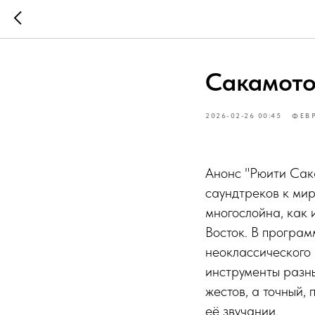
Сакамото
2026-02-26 00:45
ФЕВ
Анонс "Рюити Сак
саундтреков к мир
многослойна, как 
Восток. В програм
неоклассического 
инструменты разны
жестов, а точный, 
её звучании.