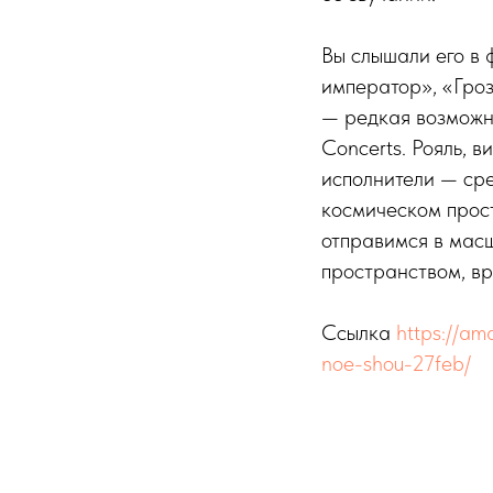
Вы слышали его в
император», «Гро
— редкая возможн
Concerts. Рояль, в
исполнители — сре
космическом прос
отправимся в масш
пространством, вр
Ссылка
https://am
noe-shou-27feb/