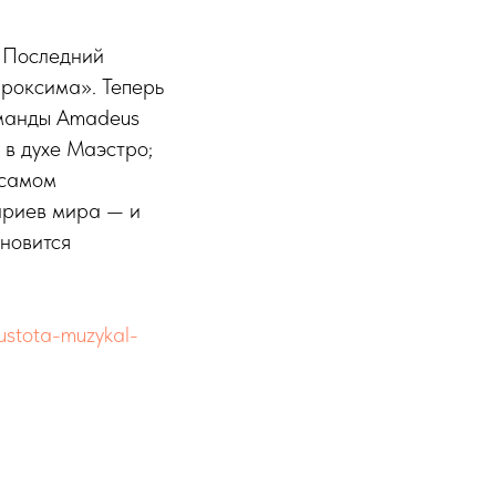
 «Последний
роксима». Теперь
оманды Amadeus
 в духе Маэстро;
 самом
ариев мира — и
ановится
ustota-muzykal-