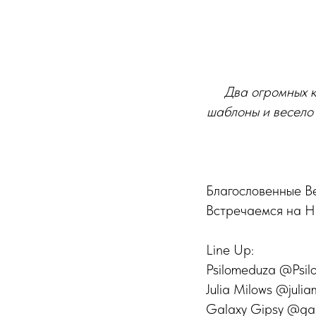
Два огромных к
шаблоны и весело 
Благословенные В
Встречаемся на Н
Line Up:
Psilomeduza @Psi
Julia Milows @juliam
Galaxy Gipsy @gala