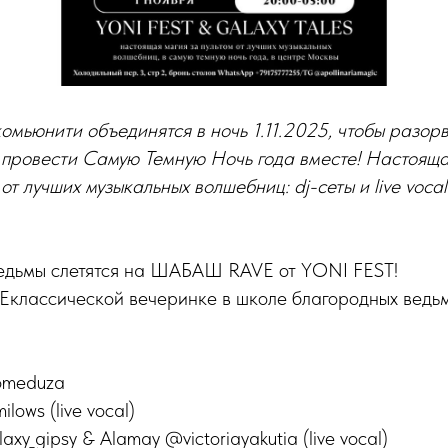
омьюнити объединятся в ночь 1.11.2025, чтобы разор
провести Самую Темную Ночь года вместе! Настояща
от лучших музыкальных волшебниц: dj-сеты и live vocal
едьмы слетятся на ШАБАШ RAVE от YONI FEST!
Еклассической вечеринке в школе благородных ведьм
lomeduza
ilows (live vocal)
xy_gipsy & Alamay @victoriayakutia (live vocal)