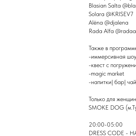
Blasian Salta @blas
Solara @KRISEV7
Alëna @djalena
Rada Alfa @radaa
Также в программ
-иммерсивная шо
-квест с погруже
-magic market
-напитки| бар| ча
Только для женщин
SMOKE DOG (м.Туль
20:00-05:00
DRESS CODE - 