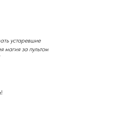
вать устаревшие
я магия за пультом
!