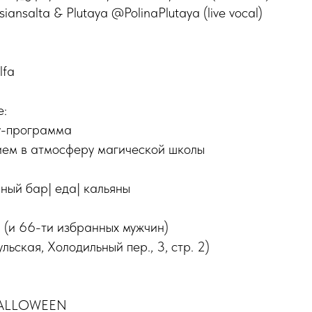
iansalta & Plutaya @PolinaPlutaya (live vocal)
lfa
е:
у-программа
нием в атмосферу магической школы
йный бар| еда| кальяны
 (и 66-ти избранных мужчин)
ская, Холодильный пер., 3, стр. 2)
HALLOWEEN