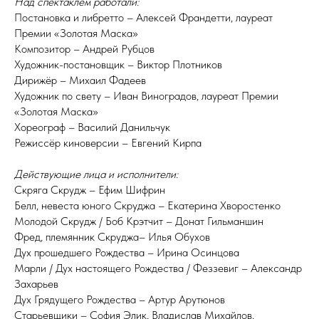
Над спектаклем работали:
Постановка и либретто – Алексей Франдетти, лауреат
Премии «Золотая Маска»
Композитор – Андрей Рубцов
Художник-постановщик – Виктор Плотников
Дирижёр – Михаил Фадеев
Художник по свету – Иван Виноградов, лауреат Премии
«Золотая Маска»
Хореограф – Василий Данильчук
Режиссёр киноверсии – Евгений Кирпа
Действующие лица и исполнители:
Скряга Скрудж – Ефим Шифрин
Белл, невеста юного Скруджа – Екатерина Хворостенко
Молодой Скрудж / Боб Крэтчит – Донат Гильманшин
Фред, племянник Скруджа– Илья Обухов
Дух прошедшего Рождества – Ирина Осинцова
Марли / Дух настоящего Рождества / Феззевиг – Александр
Захарьев
Дух Грядущего Рождества – Артур Арутюнов
Старьевщики – София Элик, Владислав Михайлов,