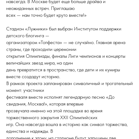
навсегда. В Москве будет еще больше драйва и
неожиданных встреч. Приглашаю
всех — нам точно будет круто вместе!»
Стадион «Лужники» был выбран Институтом поддержки
детского блогинга —
организатором «Топфеста» — не случайно. Главная арена
страны, где проходили церемонии
открытия Олимпиады, финалы Лиги чемпионов и концерты
величайших звезд мира, на один
день превратится в пространство, где дети и их кумиры
вместе создадут историю.
В рамках проекта запланирован символичный и трогательный
момент: участники
фестиваля вместе исполнят легендарную песню «До
свидания, Москва!», которая впервые
прозвучала именно на этой площадке во время
торжественного закрытия ХХII Олимпийских
игр. Она навсегда вошла в историю как символ торжества,
единства и надежды. В
дополнение к этому, на стадионе будут запущены две