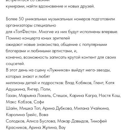
кумирами, найти вдохновение и новых друзей.
Более 50 уникальных музыкальных номеров подготовили
организаторы специально
для «ТопФеста». Многие из них будут исполнены впервые.
Помимо концерта юных зрителей
ожидают новые знакомства, общение с популярными
блогерами и любимыми артистами, и,
конечно, возможность записать крутой контент для своих
соцсетей.
В этот день на сцену «Лужников» выйдут мега-звезды,
которых знают и любят
миллионы детей и подростков: Влад Кобяков, Глент, Катя
Адушкина, Янгер, Поли,
Газан, Марьяна Локель, Стешок, Карина Кагра, Настя Кош,
Макс Кобзов, Софи
Шайн, Мишка Топ, Арина Дубкова, Милана Учайкина,
Каролина Грейс, Вова
Солодков, Алиса Буслова, Макар Давыдов, Тимофей
Красников, Арина Жулина, Вау