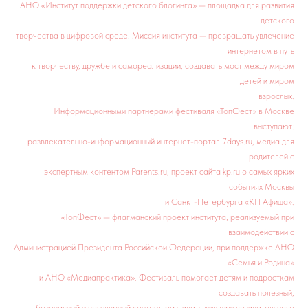
АНО «Институт поддержки детского блогинга» — площадка для развития
детского
творчества в цифровой среде. Миссия института — превращать увлечение
интернетом в путь
к творчеству, дружбе и самореализации, создавать мост между миром
детей и миром
взрослых.
Информационными партнерами фестиваля «ТопФест» в Москве
выступают:
развлекательно-информационный интернет-портал 7days.ru, медиа для
родителей с
экспертным контентом Parents.ru, проект сайта kp.ru о самых ярких
событиях Москвы
и Санкт-Петербурга «КП Афиша».
«ТопФест» — флагманский проект института, реализуемый при
взаимодействии с
Администрацией Президента Российской Федерации, при поддержке АНО
«Семья и Родина»
и АНО «Медиапрактика». Фестиваль помогает детям и подросткам
создавать полезный,
безопасный и популярный контент, развивать культуру созидательного