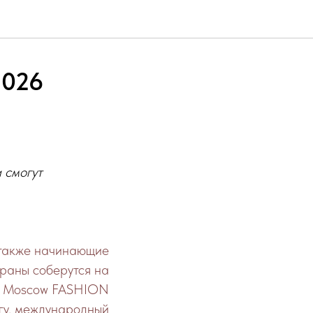
2026
 смогут
 также начинающие
траны соберутся на
er Moscow FASHION
нгу, международный