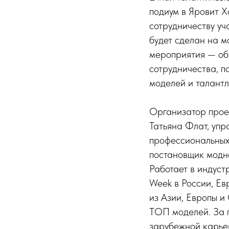
подиум в Яровит Х
сотрудничеству уч
будет сделан на м
мероприятия — об
сотрудничества, п
моделей и талантл
Организатор прое
Татьяна Флат, уп
профессиональны
постановщик модн
Работает в индуст
Week в России, Ев
из Азии, Европы и
ТОП моделей. За п
зарубежной карье