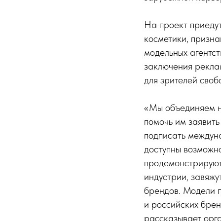
На проект приеду
косметики, призн
модельных агентст
заключения рекла
для зрителей своб
«Мы объединяем н
помочь им заявить 
подписать междуна
доступны возможн
продемонстрируют
индустрии, завяжу
брендов. Модели п
и российских бре
рассказывает орга