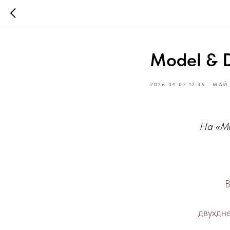
Model & 
2026-04-02 12:36
МАЙ
На «Mo
В
двухдн