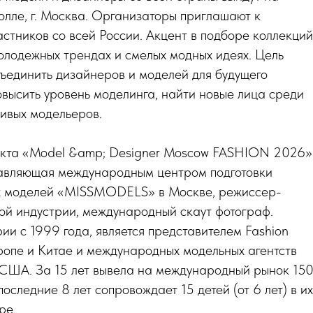
олле, г. Москва. Организаторы приглашают к
астников со всей России. Акцент в подборе коллекций
олодежных трендах и смелых модных идеях. Цель
ъединить дизайнеров и моделей для будущего
овысить уровень моделинга, найти новые лица среди
ивых модельеров.
кта «Model &amp; Designer Moscow FASHION 2026
равляющая международным центром подготовки
х моделей «MISSMODELS» в Москве, режиссер-
ой индустрии, международный скаут фотограф.
рии с 1999 года, является представителем Fashion
ропе и Китае и международных модельных агентств
 США. За 15 лет вывела на международный рынок 15
оследние 8 лет сопровождает 15 детей (от 6 лет) в их
ре.